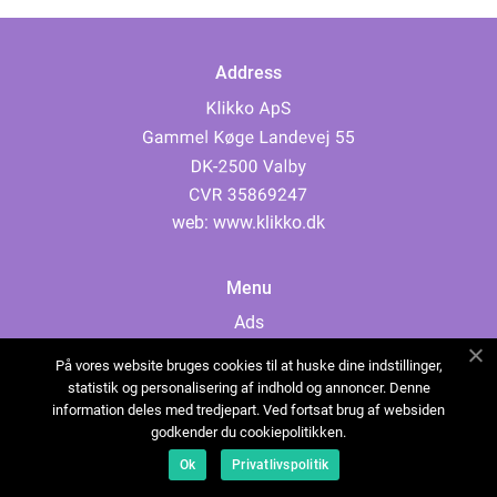
Address
web:
www.klikko.dk
Menu
Ads
About Us
På vores website bruges cookies til at huske dine indstillinger,
Cookies
statistik og personalisering af indhold og annoncer. Denne
information deles med tredjepart. Ved fortsat brug af websiden
Contact
godkender du cookiepolitikken.
Sitemap
Ok
Privatlivspolitik